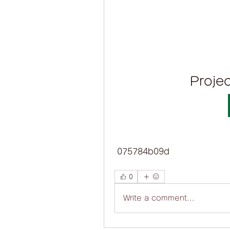
Proje
 075784b09d
0
Write a comment...