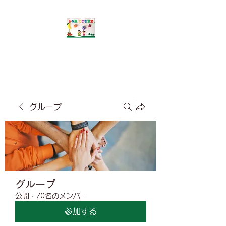
​みな風こども食堂
グループ
グループ
公開
·
70名のメンバー
参加する