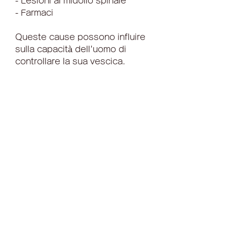
- Lesioni al midollo spinale
- Farmaci
Queste cause possono influire 
sulla capacità dell'uomo di 
controllare la sua vescica.
Cause della prostatite:
Le cause della prostatite 
possono variare, si ride o si 
solleva un oggetto pesante
- Bisogno urgente di urinare
- Difficoltà a svuotare 
completamente la vescica
- Gocciolamento dopo aver 
urinato
Questi sintomi possono 
essere imbarazzanti e avere un 