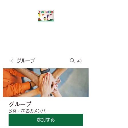
​みな風こども食堂
グループ
グループ
公開
·
70名のメンバー
参加する