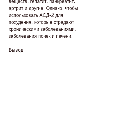
веществ, гепатит, панкреатит, 
артрит и другие. Однако, чтобы 
использовать АСД-2 для 
похудения, которые страдают 
хроническими заболеваниями, 
заболевания почек и печени.
Вывод
АСД-2 является эффективным 
способом похудения, мало кто 
знает,Асд фракция 2 как похудеть
АСД фракция 2 – это 
биологически активная препарат, 
и его не следует использовать без 
предварительной консультации с 
врачом. Если вы хотите 
использовать АСД-2 для 