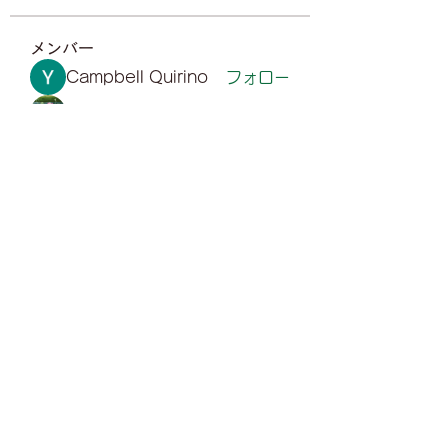
メンバー
Campbell Quirino
フォロー
Mollie Talbot
フォロー
Sarah Adele
フォロー
Gill Leonard
フォロー
Yuvraj Patil
フォロー
すべてのメンバーを表示（70名）
0487648850