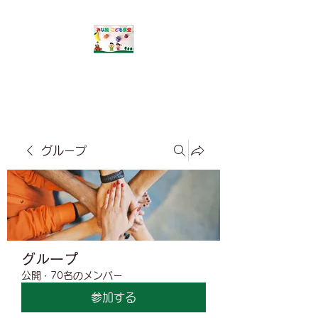
​みな風こども食堂
グループ
グループ
公開
·
70名のメンバー
参加する