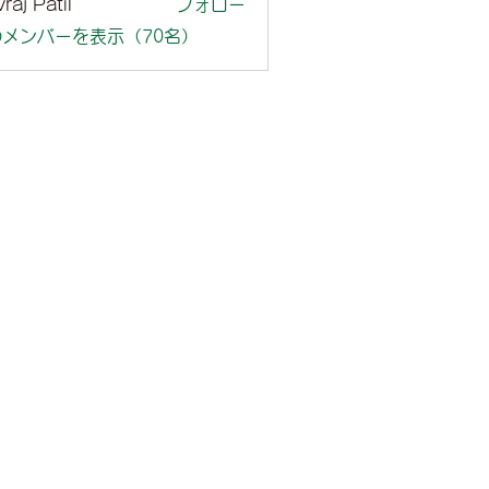
raj Patil
フォロー
メンバーを表示（70名）