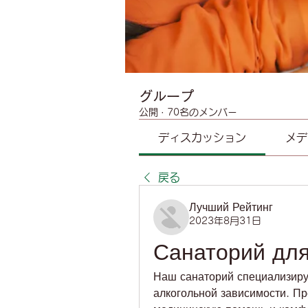
グループ
公開
·
70名のメンバー
ディスカッション
メデ
戻る
Лучший Рейтинг
2023年8月31日
Санаторий для
Наш санаторий специализиру
алкогольной зависимости. П