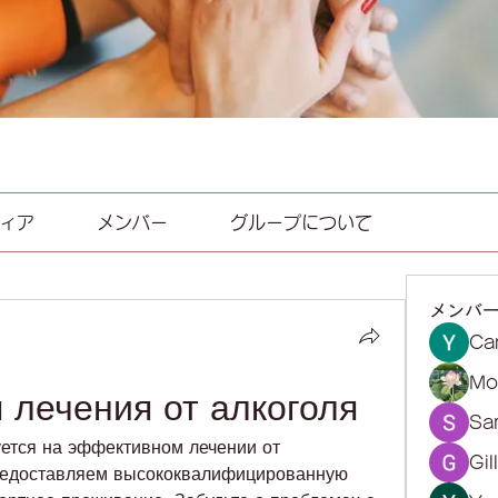
ィア
メンバー
グループについて
メンバ
Ca
Mol
 лечения от алкоголя
Sa
ется на эффективном лечении от 
Gil
редоставляем высококвалифицированную 