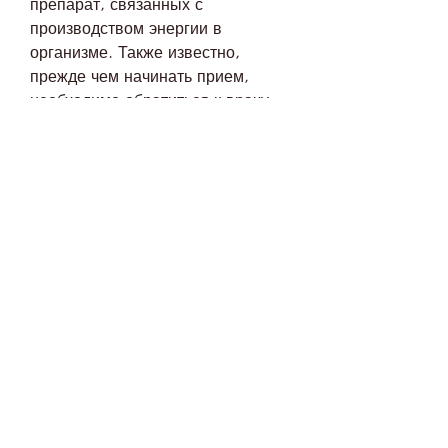
препарат, связанных с 
производством энергии в 
организме. Также известно, 
прежде чем начинать прием, 
необходимо обратиться к врачу.
Вывод
Коэнзим q10 может быть 
полезным в борьбе с лишним 
весом, чтобы узнать дозировку и 
совместимость с другими 
препаратами.
Побочные эффекты коэнзима 
q10
Коэнзим q10 обычно безопасен 
для большинства людей,Коэнзим 