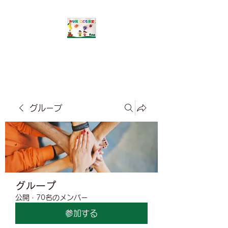
​みな風こども食堂
グループ
グループ
公開
·
70名のメンバー
参加する