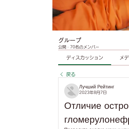
グループ
公開
·
70名のメンバー
ディスカッション
メデ
戻る
Лучший Рейтинг
2023年8月7日
Отличие острог
гломерулонефр