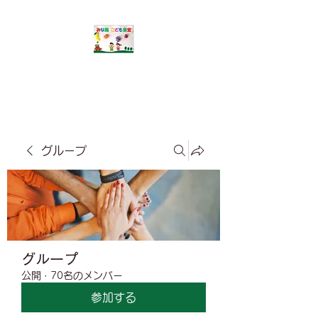
​みな風こども食堂
グループ
グループ
公開
·
70名のメンバー
参加する