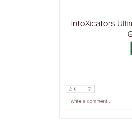
IntoXicators Ult
G
0
Write a comment...