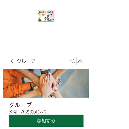
​みな風こども食堂
グループ
グループ
公開
·
70名のメンバー
参加する