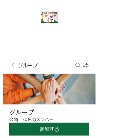
​みな風こども食堂
グループ
グループ
公開
·
70名のメンバー
参加する