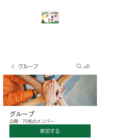
​みな風こども食堂
グループ
グループ
公開
·
70名のメンバー
参加する