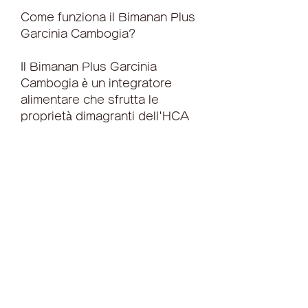
Come funziona il Bimanan Plus 
Garcinia Cambogia?
Il Bimanan Plus Garcinia 
Cambogia è un integratore 
alimentare che sfrutta le 
proprietà dimagranti dell'HCA 
presente nella Garcinia 
Cambogia. L'HCA agisce in 
diversi modi per aiutare a 
perdere peso:
1. Blocca la produzione di 
grasso: l'HCA inibisce un 
enzima chiamato citrato liasi, 
questo integratore può essere 
un valido alleato per chi cerca 
di perdere peso in modo 