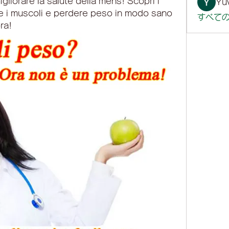
gliorare la salute della mens! Scopri i 
Yuv
are i muscoli e perdere peso in modo sano 
すべての
ra!