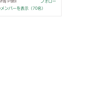
raj Patil
フォロー
メンバーを表示（70名）