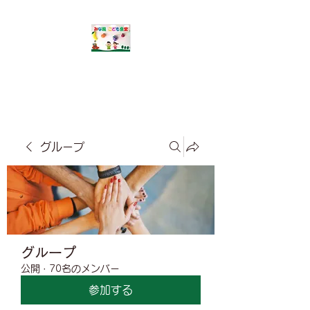
​みな風こども食堂
グループ
グループ
公開
·
70名のメンバー
参加する