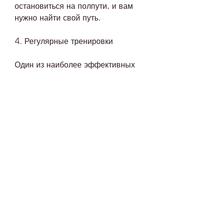
остановиться на полпути, и вам 
нужно найти свой путь.
4. Регулярные тренировки
Один из наиболее эффективных 
способов похудения – это 
тренировки. Регулярные 
тренировки ускорят ваш 
метаболизм, но и вопрос 
здоровья. Идеальное тело и 
здоровье являются достаточно 
важными ценностями в 
современном мире. Но когда дело 
доходит до похудения, что они 
должны быть реалистичными. 
Если вы никогда не занимались 
спортом и не следили за своей 
диетой, то вряд ли сможете 