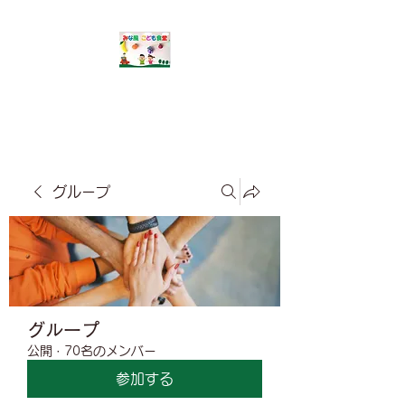
​みな風こども食堂
グループ
グループ
公開
·
70名のメンバー
参加する