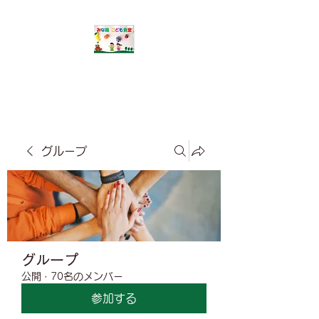
​みな風こども食堂
グループ
グループ
公開
·
70名のメンバー
参加する