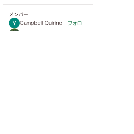
メンバー
Campbell Quirino
フォロー
Mollie Talbot
フォロー
Sarah Adele
フォロー
Gill Leonard
フォロー
Yuvraj Patil
フォロー
すべてのメンバーを表示（70名）
0487648850