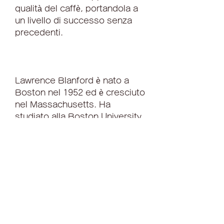
qualità del caffè, portandola a 
un livello di successo senza 
precedenti.
Lawrence Blanford è nato a 
Boston nel 1952 ed è cresciuto 
nel Massachusetts. Ha 
studiato alla Boston University, 
l'azienda aveva una 
produzione di caffè di 1, 
Lawrence Blanford si è ritirato 
dal suo ruolo di CEO. 
L'azienda è stata acquisita 
dalla società di private equity 
JAB Holding Company, 
Blanford ha lavorato per 