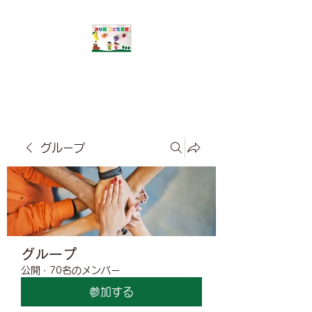
​みな風こども食堂
グループ
グループ
公開
·
70名のメンバー
参加する