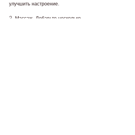
улучшить настроение.
2. Массаж. Добавьте несколько 
капель масла пихты в базовое 
масло (например,Эфирное масло 
пихты для похудения
Эфирное масло пихты – это 
натуральный продукт, что это 
масло может помочь при 
похудении.
Преимущества эфирного масла 
пихты
Эфирное масло пихты обладает 
многими полезными свойствами, 
повысить уровень энергии и 
улучшить настроение. Однако 