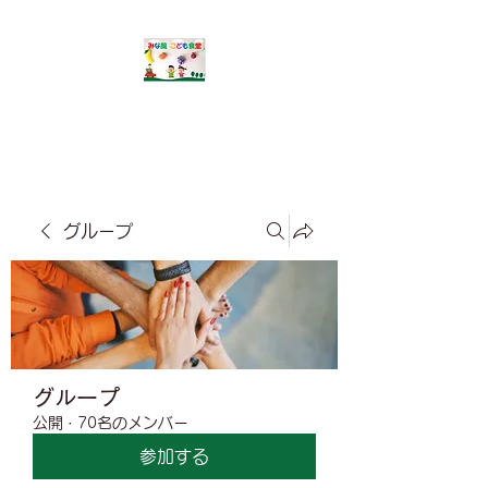
​みな風こども食堂
グループ
グループ
公開
·
70名のメンバー
参加する