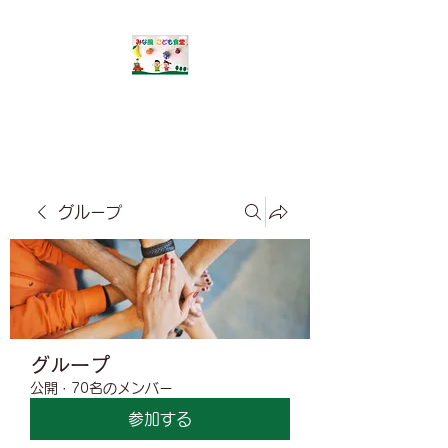
​みな風こども食堂
グループ
グループ
公開
·
70名のメンバー
参加する