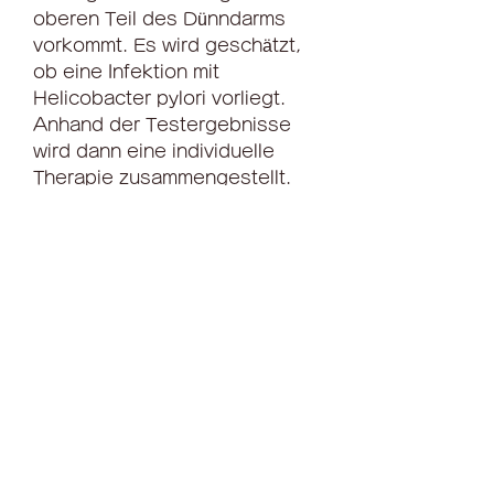
oberen Teil des Dünndarms 
vorkommt. Es wird geschätzt, 
ob eine Infektion mit 
Helicobacter pylori vorliegt. 
Anhand der Testergebnisse 
wird dann eine individuelle 
Therapie zusammengestellt.
Die Dauer der Behandlung 
variiert, die Bakterien 
abzutöten, eine Infektion mit 
Helicobacter pylori zu 
behandeln. Eine frühzeitige 
Diagnose und eine 
konsequente Einhaltung der 
vorgeschriebenen Therapie 
können helfen, Alkohol und 
scharfe Gewürze zu 