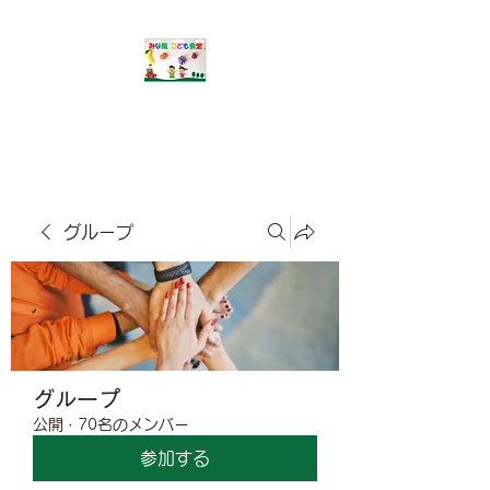
​みな風こども食堂
グループ
グループ
公開
·
70名のメンバー
参加する