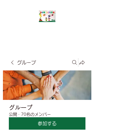
​みな風こども食堂
グループ
グループ
公開
·
70名のメンバー
参加する