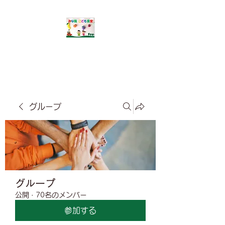
​みな風こども食堂
グループ
グループ
公開
·
70名のメンバー
参加する