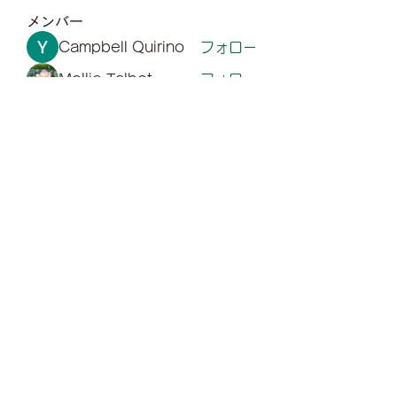
メンバー
Campbell Quirino
フォロー
Mollie Talbot
フォロー
Sarah Adele
フォロー
Gill Leonard
フォロー
Yuvraj Patil
フォロー
すべてのメンバーを表示（70名）
0487648850
©2021 by カフェギャラリー南風。Wix.com で作成さ