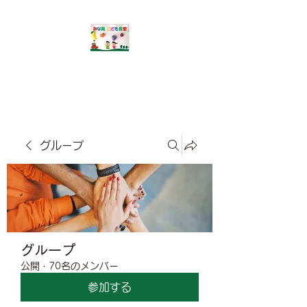
​みな風こども食堂
グループ
グループ
公開
·
70名のメンバー
参加する