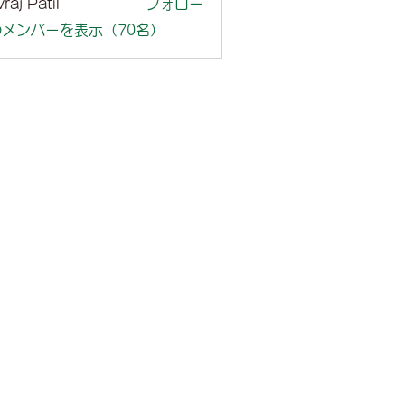
raj Patil
フォロー
メンバーを表示（70名）