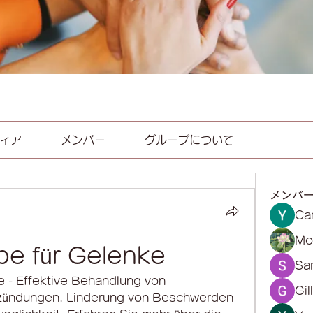
ィア
メンバー
グループについて
メンバ
Ca
Mol
be für Gelenke
Sa
 - Effektive Behandlung von 
Gil
ündungen. Linderung von Beschwerden 