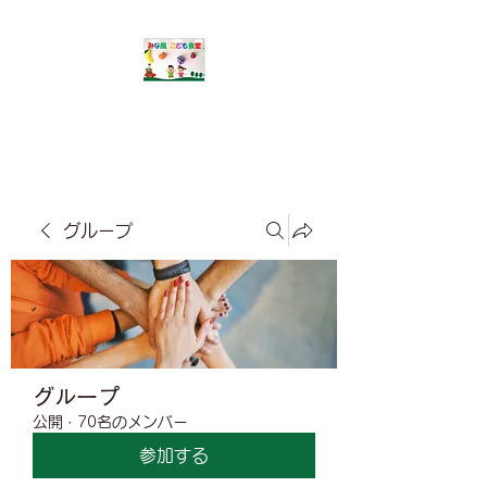
​みな風こども食堂
グループ
グループ
公開
·
70名のメンバー
参加する