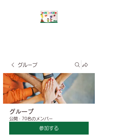
​みな風こども食堂
グループ
グループ
公開
·
70名のメンバー
参加する