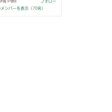
raj Patil
フォロー
メンバーを表示（70名）