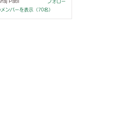
raj Patil
フォロー
メンバーを表示（70名）