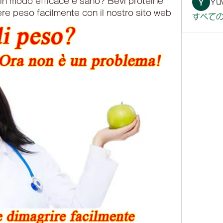
in modo efficace e sano? Bevi proteine ​​
Yuv
e peso facilmente con il nostro sito web
すべての