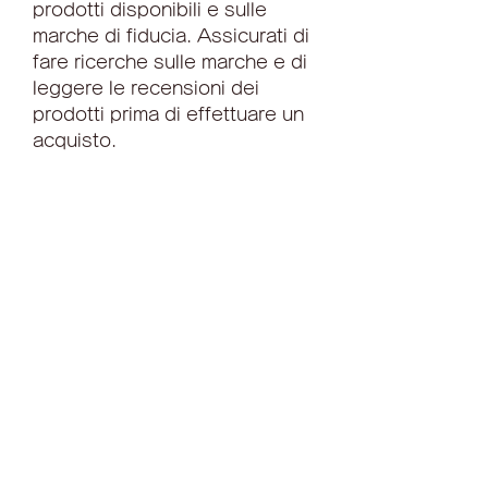
prodotti disponibili e sulle 
marche di fiducia. Assicurati di 
fare ricerche sulle marche e di 
leggere le recensioni dei 
prodotti prima di effettuare un 
acquisto.
2. Acquisti online
Un'altra opzione sempre più 
popolare per acquistare 
prodotti per la 
disintossicazione del colon è 
l'acquisto online. Ci sono 
numerosi siti web specializzati 
nella vendita di prodotti per la 
salute e il benessere, 