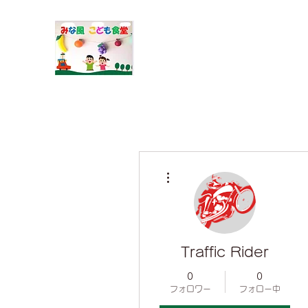
​みな風こども食堂
その他
Traffic Rider
0
0
フォロワー
フォロー中