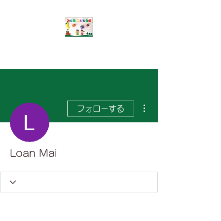
​みな風こども食堂
その他
フォローする
Loan Mai