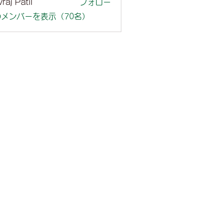
raj Patil
フォロー
メンバーを表示（70名）