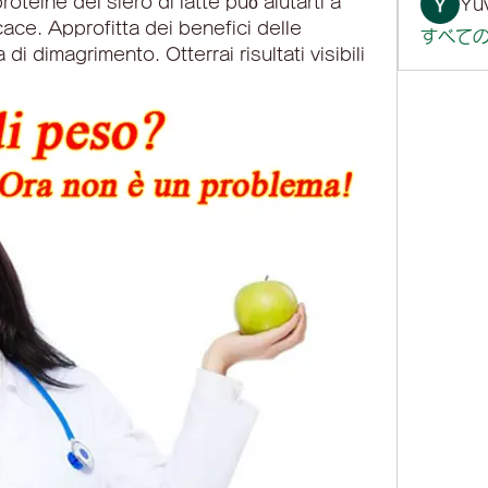
teine ​​del siero di latte può aiutarti a 
Yuv
ce. Approfitta dei benefici delle 
すべての
di dimagrimento. Otterrai risultati visibili 