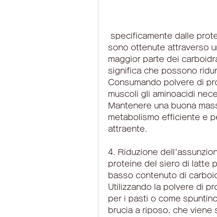
 specificamente dalle proteine ​​del siero di latte. Queste proteine ​​
sono ottenute attraverso un
maggior parte dei carboidrat
significa che possono ridur
Consumando polvere di protei
muscoli gli aminoacidi neces
Mantenere una buona massa
metabolismo efficiente e pe
attraente.
4. Riduzione dell'assunzione
proteine ​​del siero di latte
basso contenuto di carboidra
Utilizzando la polvere di pro
per i pasti o come spuntino,
brucia a riposo, che viene 