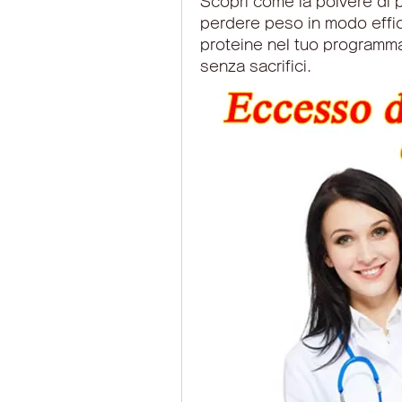
Scopri come la polvere di pro
perdere peso in modo effica
proteine ​​nel tuo programma 
senza sacrifici.